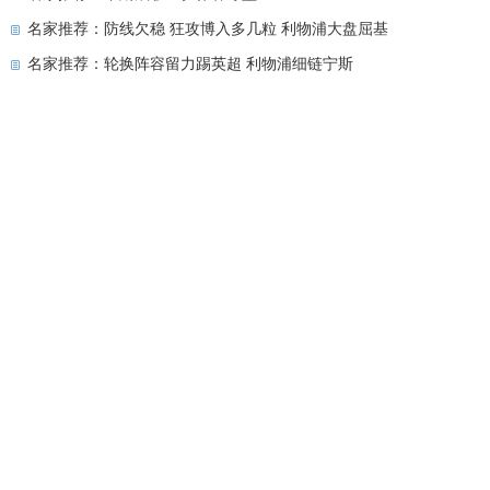
名家推荐：防线欠稳 狂攻博入多几粒 利物浦大盘屈基
名家推荐：轮换阵容留力踢英超 利物浦细链宁斯