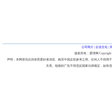
公司简介
|
企业文化
|
版权所有：爱球网 Copyright © 200
声明：本网资讯仅供体育爱好者浏览、购买中国足彩参考之用。任何人不得用于
关系。链接的广告不得违反国家法律规定，如有违