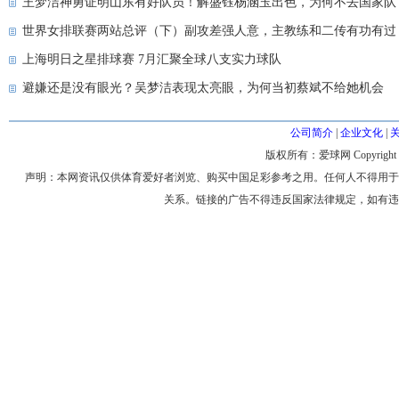
王梦洁神勇证明山东有好队员！解盛钰杨涵玉出色，为何不去国家队
世界女排联赛两站总评（下）副攻差强人意，主教练和二传有功有过
上海明日之星排球赛 7月汇聚全球八支实力球队
避嫌还是没有眼光？吴梦洁表现太亮眼，为何当初蔡斌不给她机会
公司简介
|
企业文化
|
版权所有：爱球网 Copyright © 200
声明：本网资讯仅供体育爱好者浏览、购买中国足彩参考之用。任何人不得用于
关系。链接的广告不得违反国家法律规定，如有违