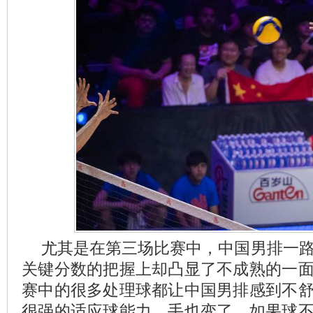
尤其是在第三场比赛中，中国男排一路
关键分数的把握上却凸显了不成熟的一
赛中的很多处理球都让中国男排感到不
很强的适应球能力，手也变了。如果球