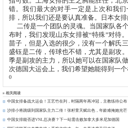
指可数。上海女排的王之腾能胜任，北
错。我们最大的对手一定是上次和我们
排，所以我们还是要认真准备。日本女排
二传是一个团队的灵魂。当国家队各
布时，我们发现山东女排被“特殊”对待
苗子，但是入选的很少，没有一个解氏
盛钰是二传，传球也不错，尤其是副攻
季是副攻的主力，所以她可以在国家队
次德国大运会上，我们希望她能得到一个
0
相关阅读
中国女排备战大运会！王艺竹在列，时隔两年再冲冠，主教练待公布
沙排小将跳级到国家队主力二传！张籽萱天赋出色，年龄难掩她光芒
中国女排能否进VNL总决赛？下一站需击败加拿大多米尼加德国