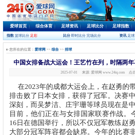
爱球首页
综合体育
足球资讯
足球比分
足球指数
指数
篮球比分
足彩
比分
即时比分
完场比分
资讯
足球
您所在的位置：
爱球网
>>
综合
>>
排球
中国女排备战大运会！王艺竹在列，时隔两年
2025-07-01 来源: 爱球网 www.24iq.com
点击
在2023年的成都大运会上，在赵勇的
排击败了日本女排，获得了冠军。决赛
深刻，而吴梦洁、庄宇珊等球员现在是
目前，他们正在与女排国家联赛作战。
16日在德国举行，所以不仅冠军教练赵
大部分冠军阵容都会缺席。今年的比赛非