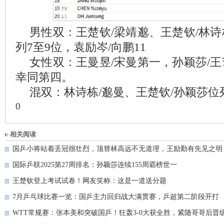
男性双：王楚钦/梁靖邈、王楚钦/林诗
列7至9位，袁励岑/向鹏11
女性双：王曼昱/宋曼第一，孙颖莎/王
幸同第四。
混双：林诗栋/邈曼、王楚钦/孙颖莎位
0
相关阅读
国乒小将站着丢冠很壮烈，顶替林高远不无道理，王励勤有先见之明
国际乒联2025第27周排名：孙颖莎连续155周霸榜世一
王楚钦登上考试试卷！网友笑称：这是一道送分题
7月乒乓球比赛一览：国乒主力回归战大满贯赛，乒超第二阶段开打
WTT常规赛：张本美和突破国乒！狂轰3-0大获全胜，紧随哥哥后晋