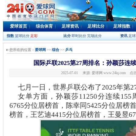
爱球首页
综合体育
足球资讯
足球比分
足球指数
指数
篮球比分
足彩
比分
即时比分
完场比分
资讯
足球
您所在的位置：
爱球网
>>
综合
>>
乒乓
国际乒联2025第27周排名：孙颖莎连续
2025-07-01 来源: 爱球网 www.24iq.com
点击
七月一日，世界乒联公布了2025年第2
女单方面，孙颖莎11250分连续15
6765分位居榜首，陈幸同5425分位居榜
榜首，王艺迪4415分位居榜首，王曼昱6