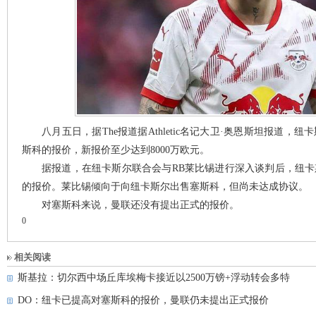
八月五日，据The报道据Athletic名记大卫·奥恩斯坦报道
斯科的报价，新报价至少达到8000万欧元。
据报道，在纽卡斯尔联合会与RB莱比锡进行深入谈判后，纽卡斯
的报价。莱比锡倾向于向纽卡斯尔出售塞斯科，但尚未达成协议。
对塞斯科来说，曼联还没有提出正式的报价。
0
相关阅读
斯基拉：切尔西中场丘库埃梅卡接近以2500万镑+浮动转会多特
DO：纽卡已提高对塞斯科的报价，曼联仍未提出正式报价