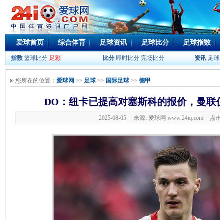
爱球首页
综合体育
足球资讯
足球比分
足球指数
指数
篮球比分
足彩
比分
即时比分
完场比分
资讯
足球
您所在的位置：
爱球网
>>
足球
>>
国际足球
>>
德甲
DO：纽卡已提高对塞斯科的报价，曼联
2025-08-05 来源: 爱球网 www.24iq.com
点击