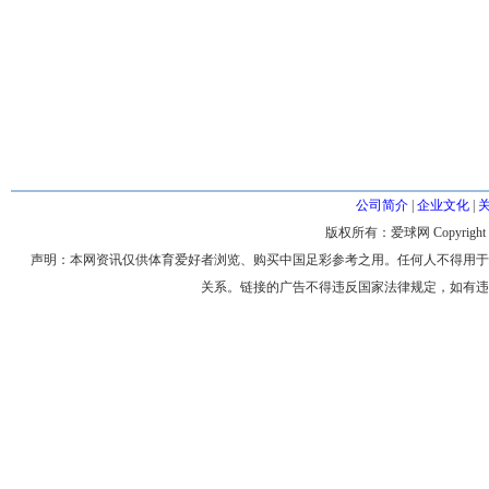
公司简介
|
企业文化
|
版权所有：爱球网 Copyright © 200
声明：本网资讯仅供体育爱好者浏览、购买中国足彩参考之用。任何人不得用于
关系。链接的广告不得违反国家法律规定，如有违