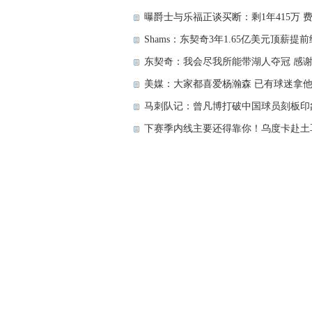
曝爵士与乐福正谈买断：剩1年415万
Shams：东契奇3年1.65亿美元顶薪提
东契奇：我会尽我所能带湖人夺冠 感
美媒：大家都喜爱杨瀚森 已有球迷拿
马刺队记：曾凡博打破中国球员刻板印
下赛季内线主要还得靠你！乌度卡赴土