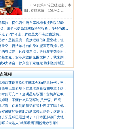
CSL的第18轮已经过去。本
轮比赛结束后，CSL积分...
斯基拉：切尔西中场丘库埃梅卡接近以2500...
DO：纽卡已提高对塞斯科的报价，曼联仍未...
不走了⁉️罗马诺：罗德里戈不考虑也没兴...
记者：恩德里克一度接近租借加盟皇社，但...
德天空：曹法尔将自由身加盟霍芬海姆，已...
罚的有点差！远藤航造点，萨拉赫主罚高射...
埃基蒂克：安菲尔德的氛围太棒了；我来到...
1夜4大转会！孙兴慜下家确定 热刺签抢断王...
点视频
踢梅西前说喜欢C罗进球会Siu结果拉伤，王...
梅西在巴黎表现不佳遭球迷狂嘘和辱骂！姆...
那时的哥几个！全明星名场面：詹姆斯让欧...
詹姆斯：不懂什么唯冠军论 艾弗森、巴克...
孙继海：你看到胡荷韬在替补席哭了吗？他...
19岁彭啸的等速肌力测试接近满分，这是泰...
西班牙足球已经过时了！日本国脚镰田大地...
谢晖式大连人“就压着踢”圈粉无数引领中...