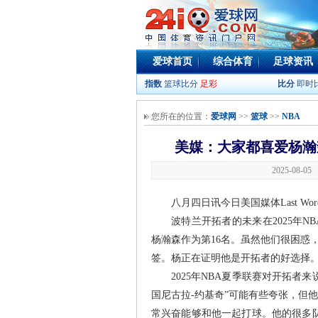
爱球首页
综合体育
足球资讯
指数
篮球比分
足彩
比分
即时
您所在的位置：
爱球网
>>
篮球
>>
NBA
美媒：大家都喜爱杨瀚
2025-08-0
八月四日讯今日美国媒体Last Wo
波特兰开拓者的未来在2025年
杨瀚森作为第16名。虽然他们很困惑
签。杨正在证明他是开拓者的好选择
2025年NBA夏季联赛对开拓
国尼古拉-约基奇”可能有些夸张，但
常兴奋能够和他一起打球。他的很多