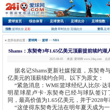
爱球首页
综合体育
足球资讯
足球比分
足球指数
指数
篮球比分
足彩
比分
即时比分
完场比分
资讯
足球
您所在的位置：
爱球网
>>
篮球
>>
NBA
Shams：东契奇3年1.65亿美元顶薪提前续约湖
2025-08-05 来源: 爱球网 www.24iq.com
点击
据名记Shams更新社媒报道，东契奇与
亿美元的顶薪续约合同。以下为原文：
“紧急消息：WME篮球经纪人比尔·达
明星球星卢卡·东契奇已经与球队签订
同，最高价值为1.65亿美元，并于2028
“这使得东契奇无法在明年夏天成为