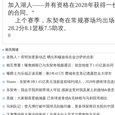
加入湖人——并有资格在2028年获得一份
的合同。”
上个赛季，东契奇在常规赛场均出场3
28.2分8.1篮板7.5助攻。
0
相关阅读
老熟人！库明加更新动态 晒出和穆迪埃在金沙萨的合影
相互尊重！曝詹姆斯已与东契奇视频通话：祝贺他签下1.65亿新合同
曝爵士与乐福正谈买断：剩1年415万 费城有意美记透露想去大球市
Shams：东契奇3年1.65亿美元顶薪提前续约湖人，2028年拥有球员选
东契奇：我会尽我所能带湖人夺冠 感谢这里对我及家人的接纳&善意
美媒：大家都喜爱杨瀚森 已有球迷拿他&克林根与马刺双塔相比
马刺队记：曾凡博打破中国球员刻板印象，更多球探将目光投向中国
下赛季内线主要还得靠你！乌度卡赴土耳其与爱将申京见面